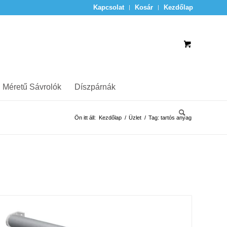
Kapcsolat
Kosár
Kezdőlap
 Méretű Sávrolók
Díszpárnák
Ön itt áll:
Kezdőlap
/
Üzlet
/
Tag: tartós anyag