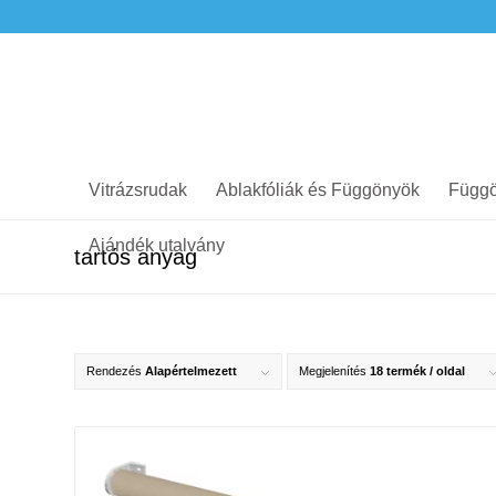
Vitrázsrudak
Ablakfóliák és Függönyök
Függö
Ajándék utalvány
tartós anyag
Rendezés
Alapértelmezett
Megjelenítés
18 termék / oldal