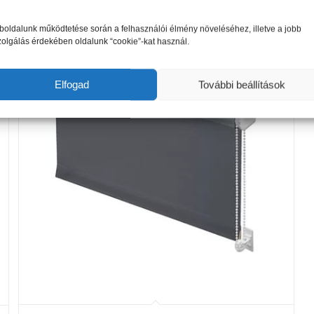
890 Ft
Opciók választása
-
oldalunk működtetése során a felhasználói élmény növeléséhez, illetve a jobb
27
zolgálás érdekében oldalunk “cookie”-kat használ.
066 Ft
Elfogad
További beállítások