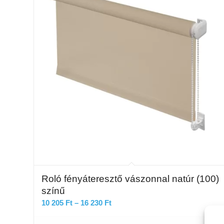
Roló fényáteresztő vászonnal natúr (100)
színű
Ártartomány:
10 205
Ft
–
16 230
Ft
10