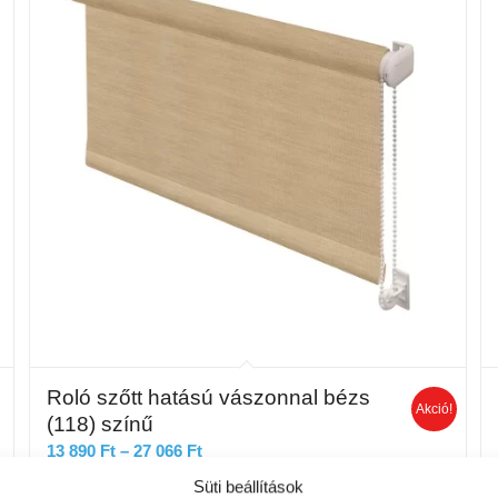
Roló szőtt hatású vászonnal bézs
Akció!
(118) színű
Ártartomány:
13 890
Ft
–
27 066
Ft
13
Süti beállítások