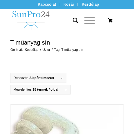
Kapcsolat
Kosár
Kezdőlap
T műanyag sín
Ön itt áll:
Kezdőlap
/
Üzlet
/
Tag: T műanyag sín
Rendezés
Alapértelmezett
Megjelenítés
18 termék / oldal