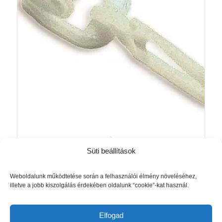
Süti beállítások
T- görgő ráncszedő akasztóval
Akció!
Fehér
Original
Current
1 530
Ft
1 390
Ft
Weboldalunk működtetése során a felhasználói élmény növeléséhez,
illetve a jobb kiszolgálás érdekében oldalunk “cookie”-kat használ.
price
price
was:
is:
Kosárba teszem
Részletek mutatása
1
1
Elfogad