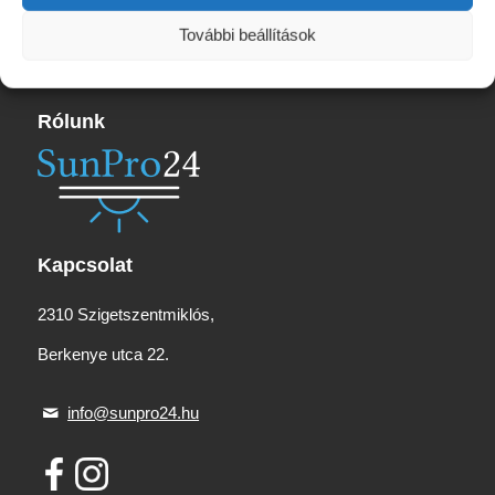
530 Ft.
390 Ft.
További beállítások
Rólunk
Kapcsolat
2310 Szigetszentmiklós,
Berkenye utca 22.
info@sunpro24.hu