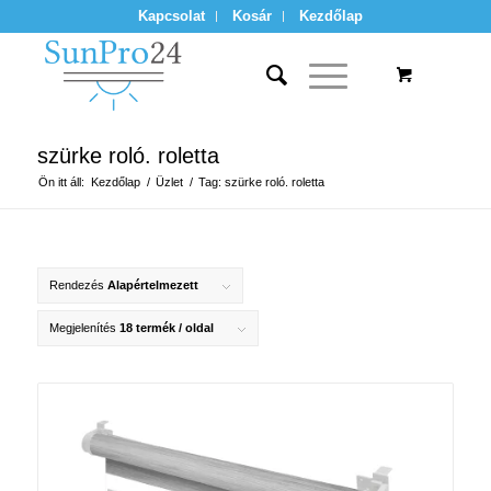
Kapcsolat
Kosár
Kezdőlap
szürke roló. roletta
Ön itt áll:
Kezdőlap
/
Üzlet
/
Tag: szürke roló. roletta
Rendezés
Alapértelmezett
Megjelenítés
18 termék / oldal