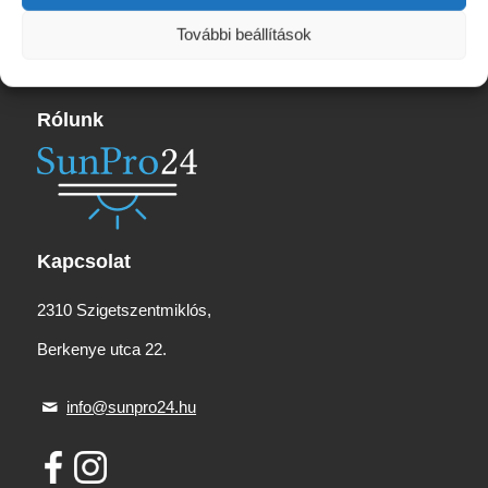
19
225 Ft
További beállítások
Rólunk
Kapcsolat
2310 Szigetszentmiklós,
Berkenye utca 22.
info@sunpro24.hu