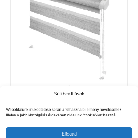
Süti beállítások
Mini Zebra SILK roló szürke színben
(vászonméret)
Ártartomány:
10 115
Ft
–
19 225
Ft
Weboldalunk működtetése során a felhasználói élmény növeléséhez,
illetve a jobb kiszolgálás érdekében oldalunk “cookie”-kat használ.
10
115 Ft
Opciók választása
-
Elfogad