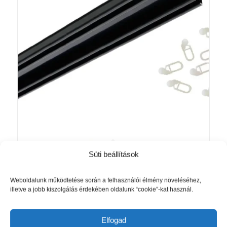
Süti beállítások
COMO kétsoros alumínium karnis
egyedi méretre gyártva antrazit
6 090
Ft
Weboldalunk működtetése során a felhasználói élmény növeléséhez,
illetve a jobb kiszolgálás érdekében oldalunk “cookie”-kat használ.
Kosárba teszem
Részletek mutatása
Elfogad