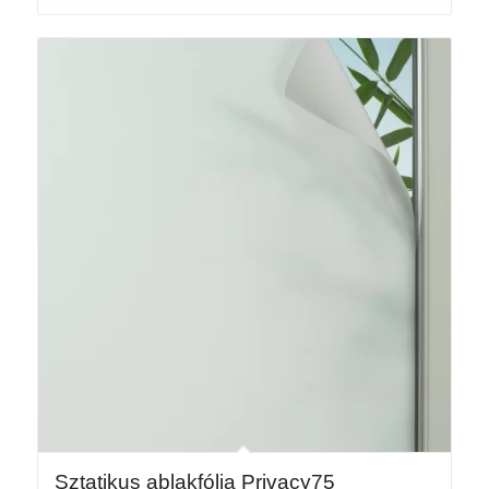
-
7
465 Ft
Sztatikus ablakfólia Privacy75