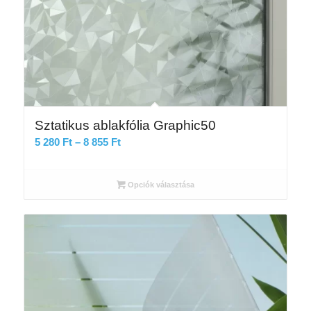
Sztatikus ablakfólia Graphic50
Ártartomány:
5 280
Ft
–
8 855
Ft
5
280 Ft
Opciók választása
-
8
855 Ft