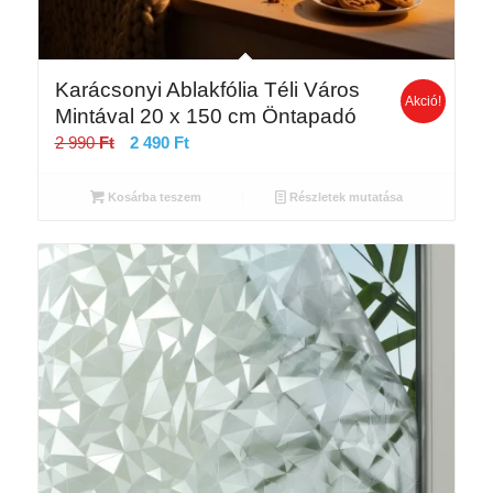
Karácsonyi Ablakfólia Téli Város
Akció!
Mintával 20 x 150 cm Öntapadó
Original
Current
2 990
Ft
2 490
Ft
price
price
was:
is:
Kosárba teszem
Részletek mutatása
2
2
990 Ft.
490 Ft.