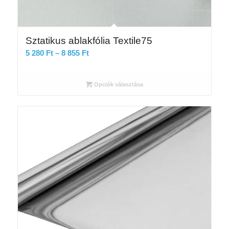
Sztatikus ablakfólia Textile75
Ártartomány:
5 280
Ft
–
8 855
Ft
5
280 Ft
Opciók választása
-
8
855 Ft