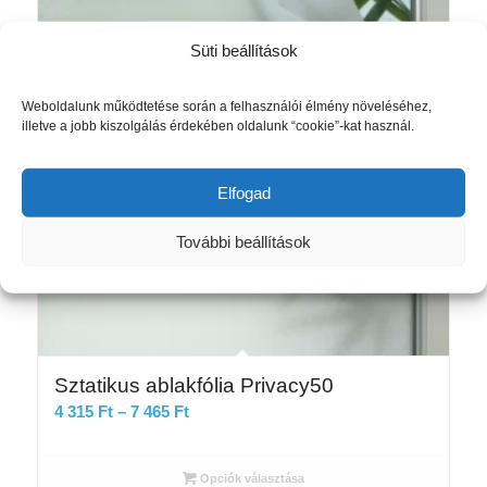
Süti beállítások
Weboldalunk működtetése során a felhasználói élmény növeléséhez,
illetve a jobb kiszolgálás érdekében oldalunk “cookie”-kat használ.
Elfogad
További beállítások
Sztatikus ablakfólia Privacy50
Ártartomány:
4 315
Ft
–
7 465
Ft
4
315 Ft
Opciók választása