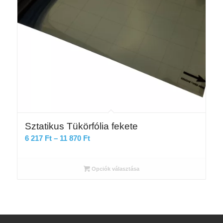
Sztatikus Tükörfólia fekete
Ártartomány:
6 217
Ft
–
11 870
Ft
6
217 Ft
Opciók választása
-
11
870 Ft