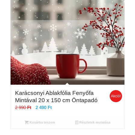
Karácsonyi Ablakfólia Fenyőfa
Akció!
Mintával 20 x 150 cm Öntapadó
Original
Current
2 990
Ft
2 490
Ft
price
price
was:
is:
Kosárba teszem
Részletek mutatása
2
2