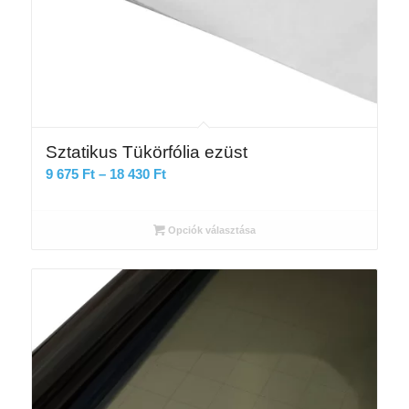
Sztatikus Tükörfólia ezüst
Ártartomány:
9 675
Ft
–
18 430
Ft
9
675 Ft
Opciók választása
-
18
430 Ft