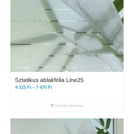
Sztatikus ablakfólia Line25
Ártartomány:
4 315
Ft
–
7 470
Ft
4
315 Ft
Opciók választása
-
7
470 Ft