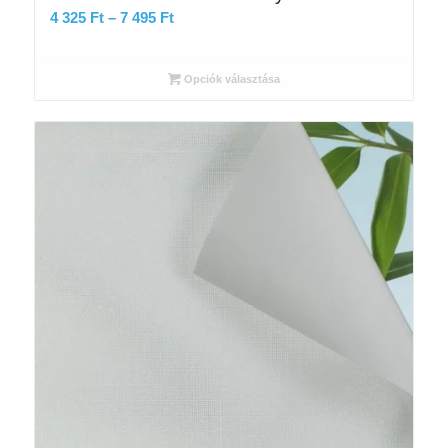
Ártartomány:
4 325
Ft
–
7 495
Ft
4
325 Ft
Opciók választása
-
7
495 Ft