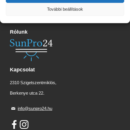
14
716 Ft
További beállítások
Rólunk
Kapcsolat
2310 Szigetszentmiklós,
Berkenye utca 22.
info@sunpro24.hu