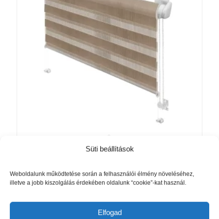
Süti beállítások
Mini Zebra sávroló 728 mokka
Akció!
színben (vászonméret)
Ártartomány:
7 566
Ft
–
14 716
Ft
Weboldalunk működtetése során a felhasználói élmény növeléséhez,
illetve a jobb kiszolgálás érdekében oldalunk “cookie”-kat használ.
7
566 Ft
Opciók választása
-
Elfogad