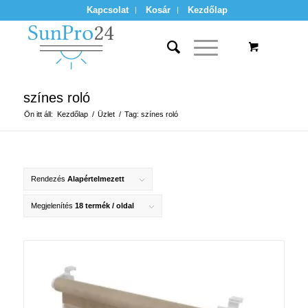
Kapcsolat
Kosár
Kezdőlap
színes roló
Ön itt áll:
Kezdőlap
/
Üzlet
/
Tag: színes roló
Rendezés
Alapértelmezett
Megjelenítés
18 termék / oldal