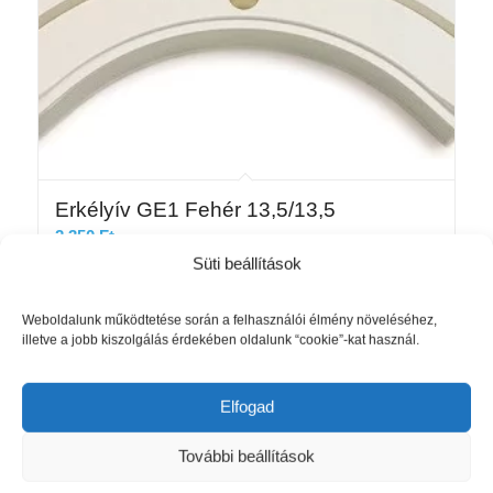
Erkélyív GE1 Fehér 13,5/13,5
2 350
Ft
Süti beállítások
Kosárba teszem
Részletek mutatása
Weboldalunk működtetése során a felhasználói élmény növeléséhez,
illetve a jobb kiszolgálás érdekében oldalunk “cookie”-kat használ.
Elfogad
További beállítások
Rólunk