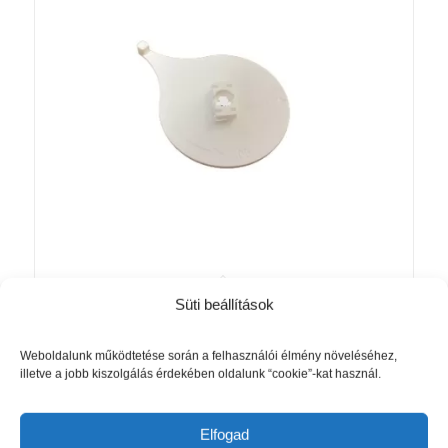
Süti beállítások
Slim line 2 soros alu karnis
Akció!
mennyezeti rögzítő tárcsa
Original
Current
790
Ft
475
Ft
Weboldalunk működtetése során a felhasználói élmény növeléséhez,
illetve a jobb kiszolgálás érdekében oldalunk “cookie”-kat használ.
price
price
was:
is:
Kosárba teszem
Részletek mutatása
790 Ft.
475 Ft.
Elfogad