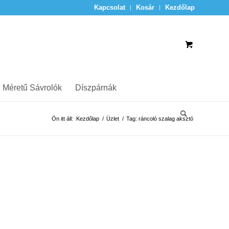
Kapcsolat
Kosár
Kezdőlap
 Méretű Sávrolók
Díszpárnák
Ön itt áll:
Kezdőlap
/
Üzlet
/
Tag: ráncoló szalag aksztó