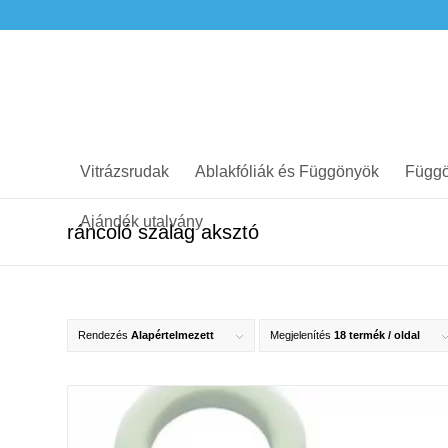
Vitrázsrudak
Ablakfóliák és Függönyök
Függö
Ajándék utalvány
ráncoló szalag aksztó
Rendezés
Alapértelmezett
Megjelenítés
18 termék / oldal