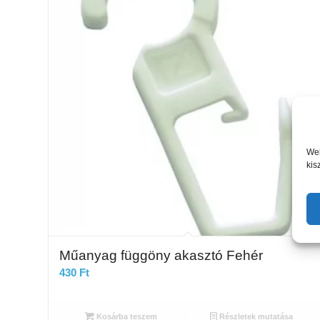
Web
kis
Műanyag függöny akasztó Fehér
430
Ft
Kosárba teszem
Részletek mutatása