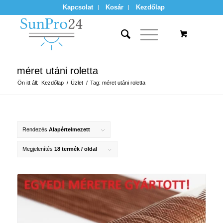
Kapcsolat
Kosár
Kezdőlap
méret utáni roletta
Ön itt áll:
Kezdőlap
/
Üzlet
/
Tag: méret utáni roletta
Rendezés
Alapértelmezett
Megjelenítés
18 termék / oldal