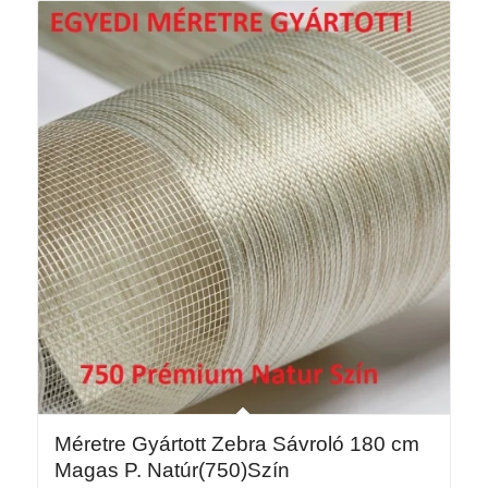
38
460 Ft
Méretre Gyártott Zebra Sávroló 180 cm
Magas P. Natúr(750)Szín