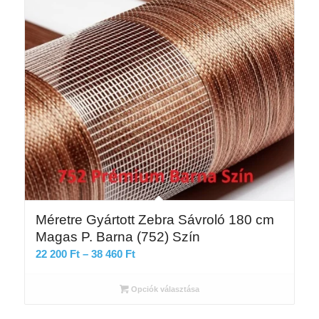
Méretre Gyártott Zebra Sávroló 180 cm
Magas P. Barna (752) Szín
Ártartomány:
22 200
Ft
–
38 460
Ft
22
200 Ft
Opciók választása
-