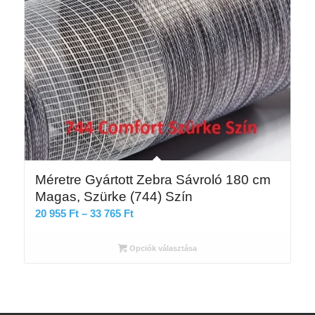
Méretre Gyártott Zebra Sávroló 180 cm
Magas, Szürke (744) Szín
Ártartomány:
20 955
Ft
–
33 765
Ft
20
955 Ft
Opciók választása
-
33
765 Ft