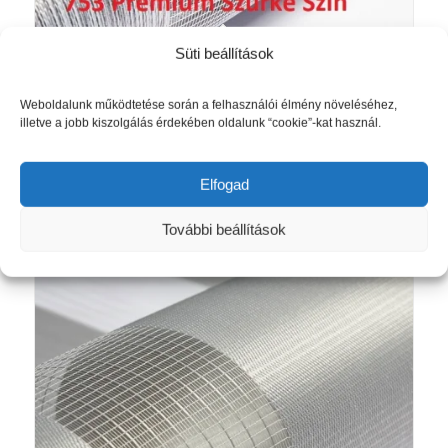
Süti beállítások
Méretre Gyártott Zebra Sávroló 180 cm
Magas P. Szürke(753)Szín
Ártartomány:
22 200
Ft
–
38 460
Ft
Weboldalunk működtetése során a felhasználói élmény növeléséhez,
illetve a jobb kiszolgálás érdekében oldalunk “cookie”-kat használ.
22
200 Ft
Opciók választása
-
Elfogad
38
460 Ft
További beállítások