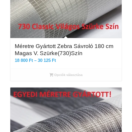
Méretre Gyártott Zebra Sávroló 180 cm
Magas V. Szürke(730)Szín
Ártartomány:
18 800
Ft
–
30 125
Ft
18
800 Ft
Opciók választása
-
30
125 Ft