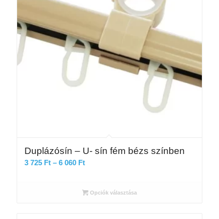
Duplázósín – U- sín fém bézs színben
Ártartomány:
3 725
Ft
–
6 060
Ft
3
725 Ft
Opciók választása
-
6