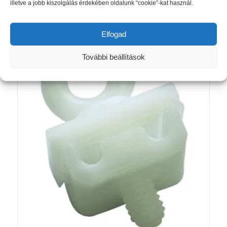
illetve a jobb kiszolgálás érdekében oldalunk “cookie”-kat használ.
370 Ft
Opciók választása
-
5
Elfogad
510 Ft
További beállítások