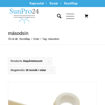
Kapcsolat
Kosár
Kezdőlap
másodsín
Ön itt áll:
Kezdőlap
/
Üzlet
/
Tag: másodsín
Rendezés
Alapértelmezett
Megjelenítés
18 termék / oldal