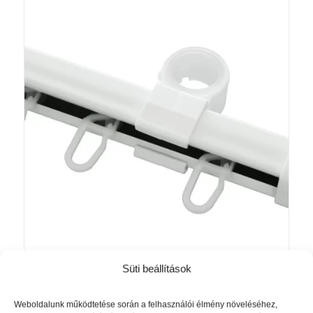
060 Ft
Süti beállítások
Duplázósín – U- sín fém fehér színben
Ártartomány:
3 370
Ft
–
5 510
Ft
Weboldalunk működtetése során a felhasználói élmény növeléséhez,
3