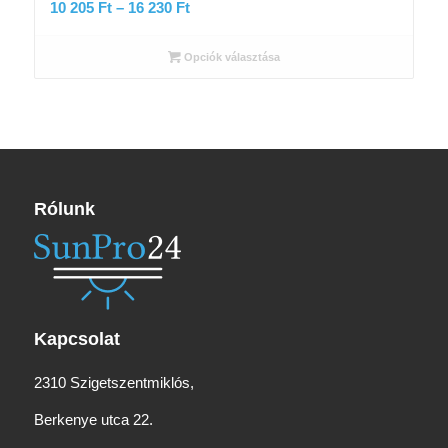
Ártartomány:
10 205
Ft
–
16 230
Ft
10
205 Ft
Opciók választása
-
16
230 Ft
Rólunk
Kapcsolat
2310 Szigetszentmiklós,
Berkenye utca 22.