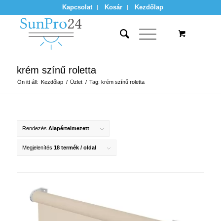
Kapcsolat
Kosár
Kezdőlap
krém színű roletta
Ön itt áll:
Kezdőlap
/
Üzlet
/
Tag: krém színű roletta
Rendezés
Alapértelmezett
Megjelenítés
18 termék / oldal