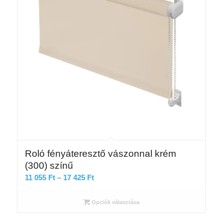
Roló fényáteresztő vászonnal krém
(300) színű
Ártartomány:
11 055
Ft
–
17 425
Ft
11
055 Ft
Opciók választása
-