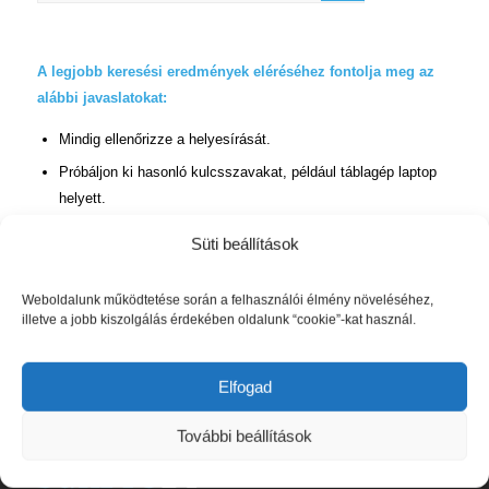
A legjobb keresési eredmények eléréséhez fontolja meg az
alábbi javaslatokat:
Mindig ellenőrizze a helyesírását.
Próbáljon ki hasonló kulcsszavakat, például táblagép laptop
helyett.
Próbáljon meg egy kulcsszónál többet használni.
Süti beállítások
Weboldalunk működtetése során a felhasználói élmény növeléséhez,
illetve a jobb kiszolgálás érdekében oldalunk “cookie”-kat használ.
Elfogad
Rólunk
További beállítások