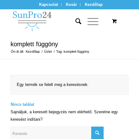
Kapcsolat
Kosár
Kezdőlap
komplett függöny
Ön itt áll:
Kezdőlap
/
Üzlet
/
Tag: komplett függöny
Egy termék se felelt meg a keresésnek.
Nincs találat
Sajnáljuk, a keresett bejegyzés nem elérhető. Szeretne egy
keresést indítani?