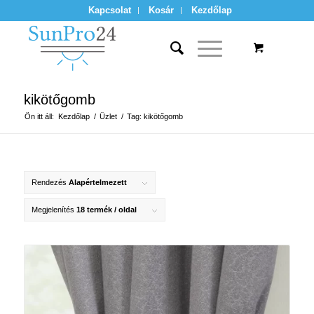
Kapcsolat
Kosár
Kezdőlap
kikötőgomb
Ön itt áll:
Kezdőlap
/
Üzlet
/
Tag: kikötőgomb
Rendezés
Alapértelmezett
Megjelenítés
18 termék / oldal