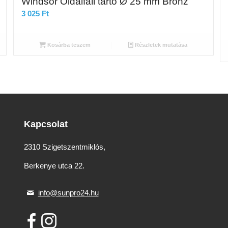
Windsor Oldalfali tartó Ø 25 mm Bronz
3 025
Ft
Kosárba teszem
Részletek mutatása
Kapcsolat
2310 Szigetszentmiklós,
Berkenye utca 22.
info@sunpro24.hu