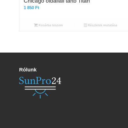
Chicago oldalfali tartó Titan
1 850
Ft
Kosárba teszem
Részletek mutatása
Rólunk