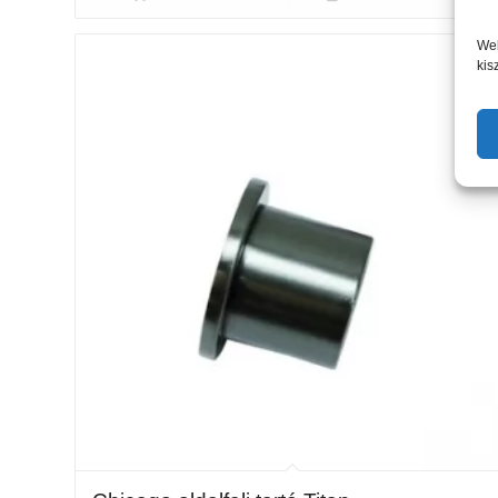
Web
kis