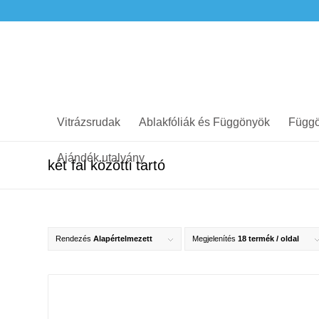
Vitrázsrudak
Ablakfóliák és Függönyök
Függö
Ajándék utalvány
két fal közötti tartó
Rendezés
Alapértelmezett
Megjelenítés
18 termék / oldal