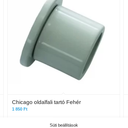
Chicago oldalfali tartó Fehér
1 850
Ft
Süti beállítások
Kosárba teszem
Részletek mutatása