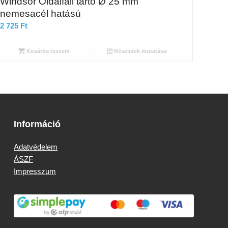
Windsor Oldalfali tartó Ø 25 mm
nemesacél hatású
2 725
Ft
Kosárba teszem
Részletek mutatása
Információ
Adatvédelem
ÁSZF
Impresszum