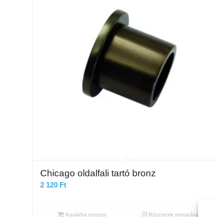
Chicago oldalfali tartó bronz
2 120
Ft
Kosárba teszem
Részletek mutatása