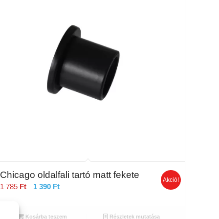
Chicago oldalfali tartó matt fekete
Akció!
Original
Current
1 785
Ft
1 390
Ft
price
price
was:
is:
Kosárba teszem
Részletek mutatása