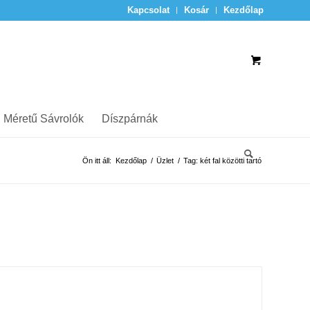
Kapcsolat
Kosár
Kezdőlap
 Méretű Sávrolók
Díszpárnák
Ön itt áll:
Kezdőlap
/
Üzlet
/
Tag: két fal közötti tartó