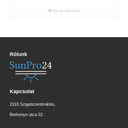
2
555 Ft
Opciók választása
-
3
710 Ft
Rólunk
Kapcsolat
2310 Szigetszentmiklós,
Berkenye utca 22.