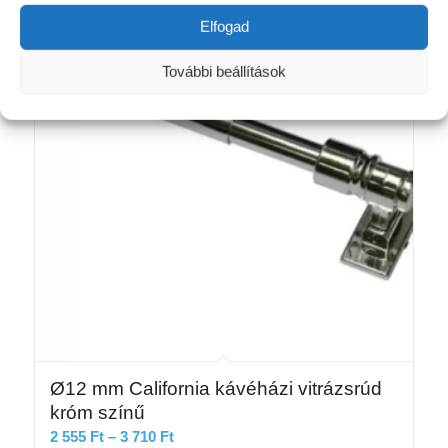
Elfogad
További beállítások
Ø12 mm California kávéházi vitrázsrúd
króm színű
Ártartomány:
2 555
Ft
–
3 710
Ft