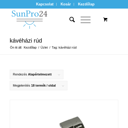
Kapcsolat
Kosár
Kezdőlap
kávéházi rúd
Ön itt áll:
Kezdőlap
/
Üzlet
/
Tag: kávéházi rúd
Rendezés
Alapértelmezett
Megjelenítés
18 termék / oldal