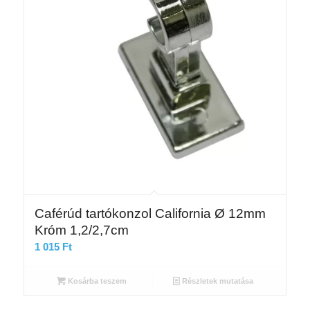
Caférúd tartókonzol California Ø 12mm
Króm 1,2/2,7cm
1 015
Ft
Kosárba teszem
Részletek mutatása