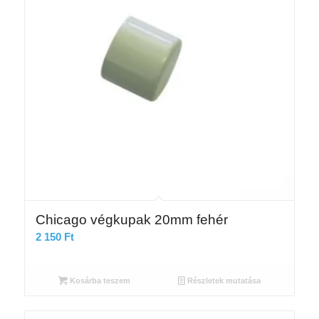
Chicago végkupak 20mm fehér
2 150
Ft
Kosárba teszem
Részletek mutatása