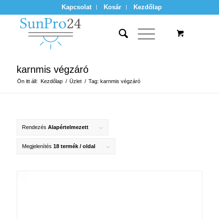
Kapcsolat
Kosár
Kezdőlap
karnmis végzáró
Ön itt áll:
Kezdőlap
/
Üzlet
/
Tag: karnmis végzáró
Rendezés
Alapértelmezett
Megjelenítés
18 termék / oldal