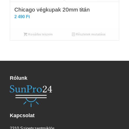
Chicago végkupak 20mm titán
2 490
Ft
Kosárba teszem
Részletek mutatása
Rólunk
Kapcsolat
2310 Szigetszentmiklós,