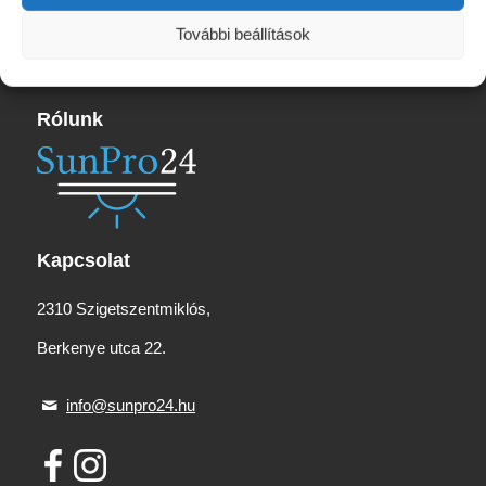
985 Ft.
550 Ft.
További beállítások
Rólunk
Kapcsolat
2310 Szigetszentmiklós,
Berkenye utca 22.
info@sunpro24.hu