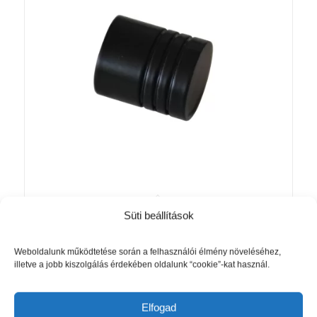
Süti beállítások
Chicago végfej henger matt fekete
Akció!
színben
Original
Current
1 985
Ft
1 550
Ft
Weboldalunk működtetése során a felhasználói élmény növeléséhez,
illetve a jobb kiszolgálás érdekében oldalunk “cookie”-kat használ.
price
price
was:
is:
Kosárba teszem
Részletek mutatása
1
1
Elfogad