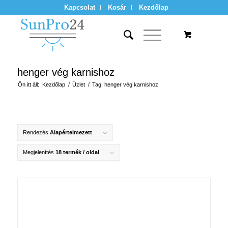
Kapcsolat
Kosár
Kezdőlap
henger vég karnishoz
Ön itt áll:
Kezdőlap
/
Üzlet
/
Tag: henger vég karnishoz
Rendezés
Alapértelmezett
Megjelenítés
18 termék / oldal