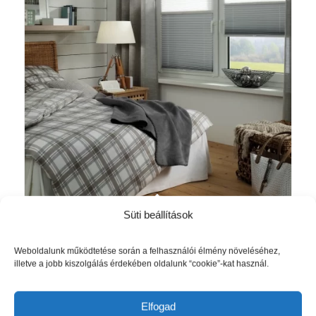
Süti beállítások
Day & Night pliszé – sötétítő és
Akció!
függöny egyben – fehér
Ártartomány:
6 710
Ft
–
15 210
Ft
Weboldalunk működtetése során a felhasználói élmény növeléséhez,
illetve a jobb kiszolgálás érdekében oldalunk “cookie”-kat használ.
6
710 Ft
Opciók választása
-
Elfogad