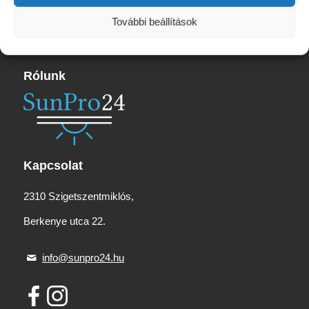
15
210 Ft
További beállítások
Rólunk
Kapcsolat
2310 Szigetszentmiklós,
Berkenye utca 22.
info@sunpro24.hu