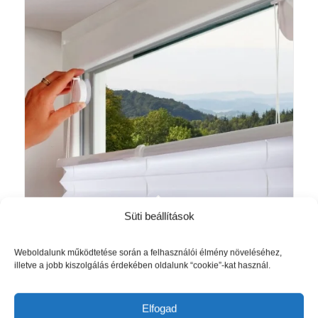
Süti beállítások
Vacufix pliszé két kezelő sínnel –
Akció!
fehér szín, rögzítés: fúrás nélkül
Ártartomány:
10 585
Ft
–
19 845
Ft
Weboldalunk működtetése során a felhasználói élmény növeléséhez,
illetve a jobb kiszolgálás érdekében oldalunk “cookie”-kat használ.
10
585 Ft
Opciók választása
-
Elfogad