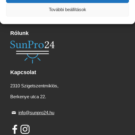
19
845 Ft
További beállítások
Rólunk
Kapcsolat
2310 Szigetszentmiklós,
Berkenye utca 22.
info@sunpro24.hu