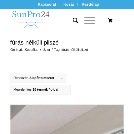
Kapcsolat
Kosár
Kezdőlap
fúrás nélküli pliszé
Ön itt áll:
Kezdőlap
/
Üzlet
/
Tag: fúrás nélküli pliszé
Rendezés
Alapértelmezett
Megjelenítés
18 termék / oldal