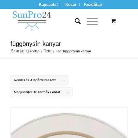
Kapcsolat
Kosár
Kezdőlap
függönysín kanyar
Ön itt áll:
Kezdőlap
/
Üzlet
/
Tag: függönysín kanyar
Rendezés
Alapértelmezett
Megjelenítés
18 termék / oldal