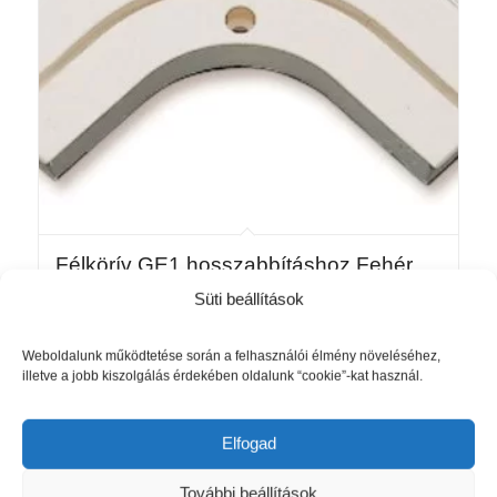
Félkörív GE1 hosszabbításhoz Fehér
13,5/13,5
Süti beállítások
2 220
Ft
Weboldalunk működtetése során a felhasználói élmény növeléséhez,
Kosárba teszem
Részletek mutatása
illetve a jobb kiszolgálás érdekében oldalunk “cookie”-kat használ.
Elfogad
További beállítások