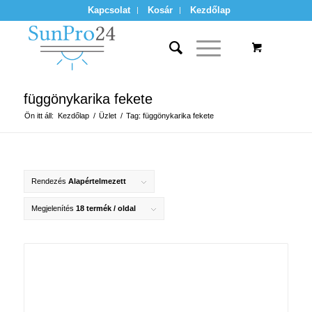
Kapcsolat
Kosár
Kezdőlap
függönykarika fekete
Ön itt áll:
Kezdőlap
/
Üzlet
/
Tag: függönykarika fekete
Rendezés
Alapértelmezett
Megjelenítés
18 termék / oldal