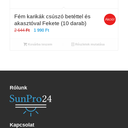
Fém karikák csúszó betéttel és
Akció!
akasztóval Fekete (10 darab)
Original
Current
2 644
Ft
1 990
Ft
price
price
was:
is:
Kosárba teszem
Részletek mutatása
2
1
644 Ft.
990 Ft.
Rólunk
Kapcsolat