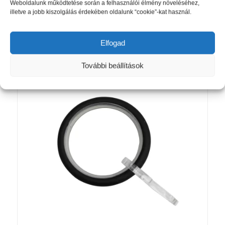
Original
Current
2 490
Ft
1 270
Ft
Weboldalunk működtetése során a felhasználói élmény növeléséhez,
illetve a jobb kiszolgálás érdekében oldalunk “cookie”-kat használ.
price
price
was:
is:
Kosárba teszem
Részletek mutatása
2
1
Elfogad
490 Ft.
270 Ft.
További beállítások