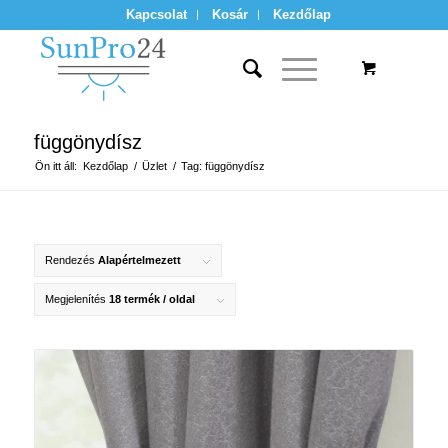
Kapcsolat
Kosár
Kezdőlap
függönydísz
Ön itt áll:
Kezdőlap
/
Üzlet
/
Tag: függönydísz
Rendezés
Alapértelmezett
Megjelenítés
18 termék / oldal