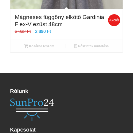
Mágneses függöny elkötő Gardinia
Akció!
Flex-V ezüst 48cm
Original
Current
3 032
Ft
2 890
Ft
price
price
was:
is:
Kosárba teszem
Részletek mutatása
3
2
032 Ft.
890 Ft.
Rólunk
Kapcsolat