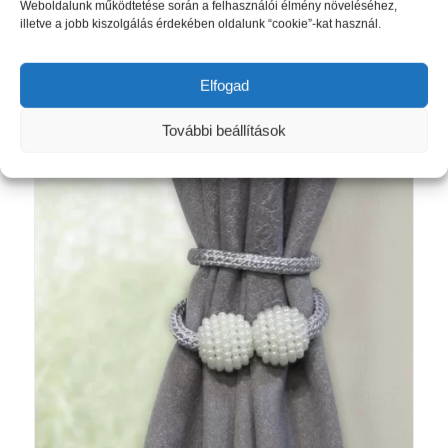
Original
Current
3 032
Ft
2 890
Ft
Weboldalunk működtetése során a felhasználói élmény növeléséhez,
illetve a jobb kiszolgálás érdekében oldalunk “cookie”-kat használ.
price
price
was:
is:
Kosárba teszem
Részletek mutatása
3
2
Elfogad
032 Ft.
890 Ft.
További beállítások