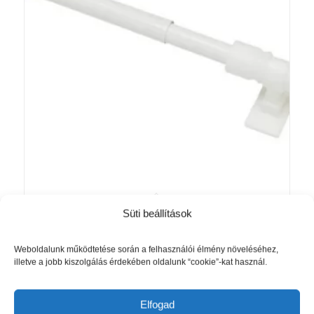
Süti beállítások
Ø12 mm California kávéházi vitrázsrúd
fehér
Ártartomány:
1 805
Ft
–
2 965
Ft
Weboldalunk működtetése során a felhasználói élmény növeléséhez,
illetve a jobb kiszolgálás érdekében oldalunk “cookie”-kat használ.
1
805 Ft
Opciók választása
-
Elfogad