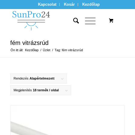
Kapcsolat
Kosár
Kezdőlap
fém vitrázsrúd
Ön itt áll:
Kezdőlap
/
Üzlet
/
Tag: fém vitrázsrúd
Rendezés
Alapértelmezett
Megjelenítés
18 termék / oldal