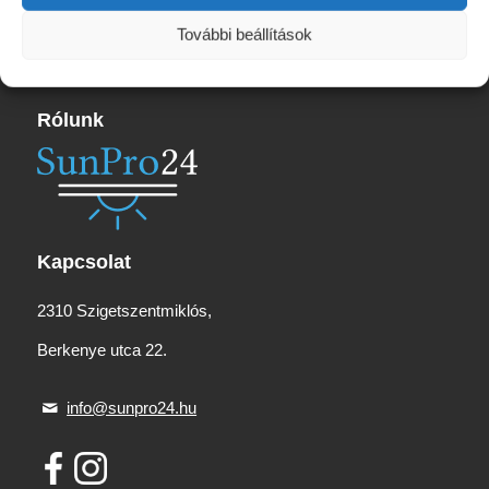
2
965 Ft
További beállítások
Rólunk
Kapcsolat
2310 Szigetszentmiklós,
Berkenye utca 22.
info@sunpro24.hu