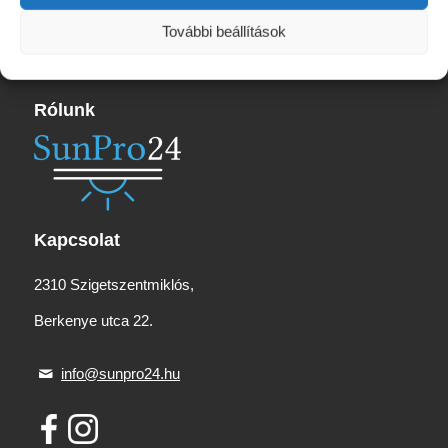
6
630 Ft
További beállítások
Rólunk
Kapcsolat
2310 Szigetszentmiklós,
Berkenye utca 22.
info@sunpro24.hu