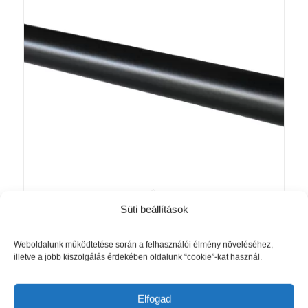
Süti beállítások
Chicago karnisrúd matt fekete Ø
Akció!
20mm rúd átmérővel
Ártartomány:
4 270
Ft
–
6 630
Ft
Weboldalunk működtetése során a felhasználói élmény növeléséhez,
illetve a jobb kiszolgálás érdekében oldalunk “cookie”-kat használ.
4
270 Ft
Opciók választása
-
Elfogad