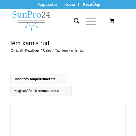
Kapcsolat
Kosár
Kezdőlap
fém karnis rúd
Ön itt áll:
Kezdőlap
/
Üzlet
/
Tag: fém karnis rúd
Rendezés
Alapértelmezett
Megjelenítés
18 termék / oldal