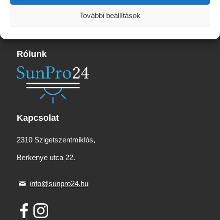
16
660 Ft
További beállítások
Rólunk
Kapcsolat
2310 Szigetszentmiklós,
Berkenye utca 22.
info@sunpro24.hu