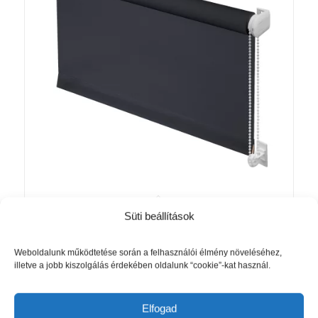
Süti beállítások
Roló fényáteresztő vászonnal antracit
(326) színű
Ártartomány:
10 599
Ft
–
16 660
Ft
Weboldalunk működtetése során a felhasználói élmény növeléséhez,
illetve a jobb kiszolgálás érdekében oldalunk “cookie”-kat használ.
10
599 Ft
Opciók választása
-
Elfogad