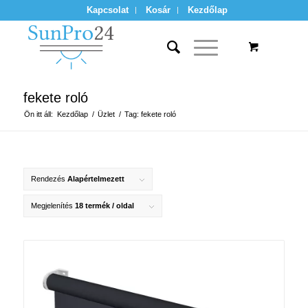
Kapcsolat
Kosár
Kezdőlap
fekete roló
Ön itt áll:
Kezdőlap
/
Üzlet
/
Tag: fekete roló
Rendezés
Alapértelmezett
Megjelenítés
18 termék / oldal