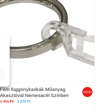
Fém függönykarikák Műanyag
Akció!
Akasztóval Nemesacél Színben
Original
Current
2 490
Ft
1 270
Ft
price
price