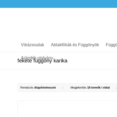
Vitrázsrudak
Ablakfóliák és Függönyök
Függö
Ajándék utalvány
fekete függöny karika
Rendezés
Alapértelmezett
Megjelenítés
18 termék / oldal