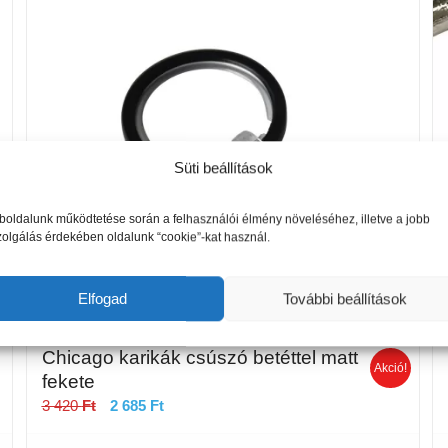
Süti beállítások
oldalunk működtetése során a felhasználói élmény növeléséhez, illetve a jobb
zolgálás érdekében oldalunk “cookie”-kat használ.
Elfogad
További beállítások
Chicago karikák csúszó betéttel matt
Akció!
fekete
Original
Current
3 420
Ft
2 685
Ft
price
price