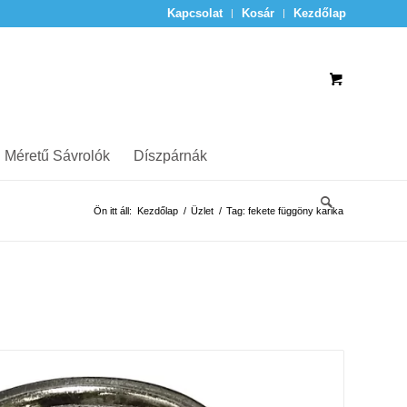
Kapcsolat
Kosár
Kezdőlap
 Méretű Sávrolók
Díszpárnák
Ön itt áll:
Kezdőlap
/
Üzlet
/
Tag: fekete függöny karika