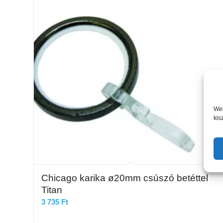
Web
kis
Chicago karika ø20mm csúszó betéttel
Titan
3 735
Ft