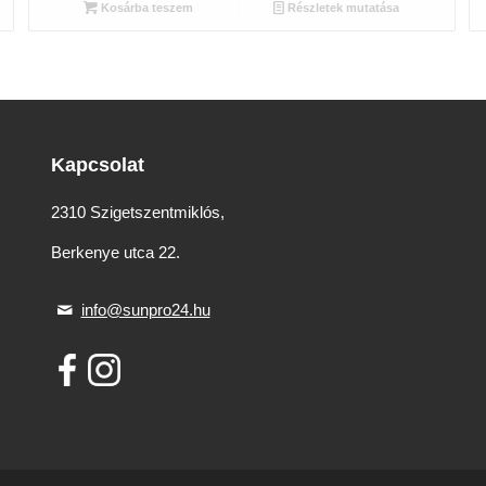
was:
is:
Kosárba teszem
Részletek mutatása
3
2
420 Ft.
685 Ft.
Kapcsolat
2310 Szigetszentmiklós,
Berkenye utca 22.
info@sunpro24.hu