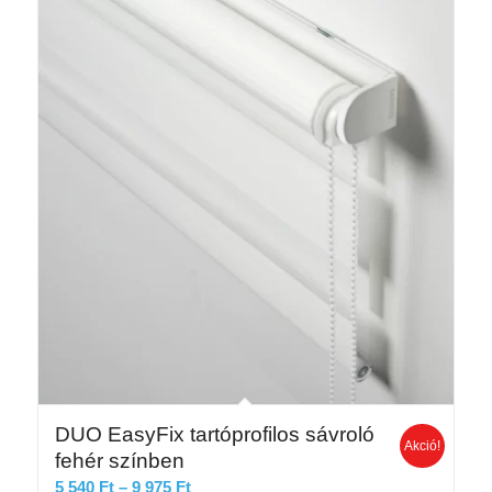
754 Ft
DUO EasyFix tartóprofilos sávroló
Akció!
fehér színben
Ártartomány:
5 540
Ft
–
9 975
Ft