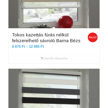
Tokos kazettás fúrás nélkül
Akció!
felszerelhető sávroló Barna Bézs
Ártartomány:
6 675
Ft
–
12 685
Ft
6
675 Ft
Opciók választása
-
12
685 Ft