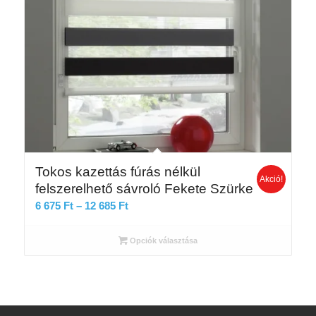
Tokos kazettás fúrás nélkül
Akció!
felszerelhető sávroló Fekete Szürke
Ártartomány:
6 675
Ft
–
12 685
Ft
6
675 Ft
Opciók választása
-
12
685 Ft