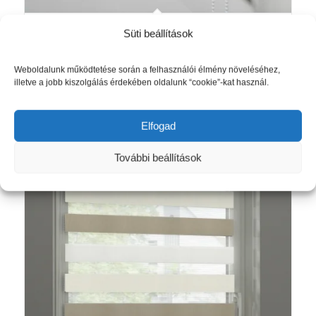
EasyFix tartóprofilos sávroló fehér
Süti beállítások
Akció!
színben
Ártartomány:
5 540
Ft
–
9 975
Ft
Weboldalunk működtetése során a felhasználói élmény növeléséhez,
5
illetve a jobb kiszolgálás érdekében oldalunk “cookie”-kat használ.
540 Ft
Opciók választása
-
Elfogad
9
975 Ft
További beállítások