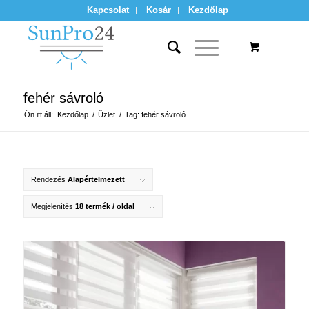
Kapcsolat
Kosár
Kezdőlap
fehér sávroló
Ön itt áll:
Kezdőlap
/
Üzlet
/
Tag: fehér sávroló
Rendezés
Alapértelmezett
Megjelenítés
18 termék / oldal