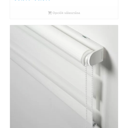
5
540 Ft
Opciók választása
-
9
975 Ft