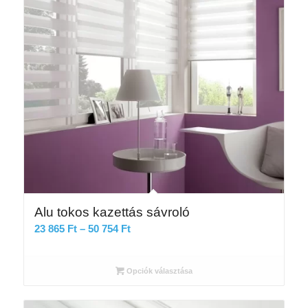
Alu tokos kazettás sávroló
Ártartomány:
23 865
Ft
–
50 754
Ft
23
865 Ft
Opciók választása
-
50