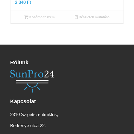
2 340
Ft
Kosárba teszem
Részletek mutatása
Rólunk
Kapcsolat
2310 Szigetszentmiklós,
Berkenye utca 22.