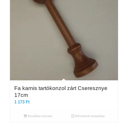
Fa karnis tartókonzol zárt Cseresznye
17cm
1 173
Ft
Kosárba teszem
Részletek mutatása