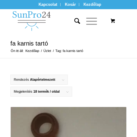
Kapcsolat
Kosár
Kezdőlap
fa karnis tartó
Ön itt áll:
Kezdőlap
/
Üzlet
/
Tag: fa karnis tartó
Rendezés
Alapértelmezett
Megjelenítés
18 termék / oldal