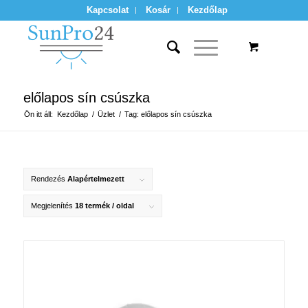
Kapcsolat
Kosár
Kezdőlap
előlapos sín csúszka
Ön itt áll:
Kezdőlap
/
Üzlet
/
Tag: előlapos sín csúszka
Rendezés
Alapértelmezett
Megjelenítés
18 termék / oldal