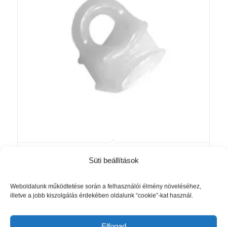
Csúszka alumínium függönysínhez
Süti beállítások
fehér (Előlapos, Basic és Madeira
sínekhez) – 100 darab
Weboldalunk működtetése során a felhasználói élmény növeléséhez,
1 760
Ft
illetve a jobb kiszolgálás érdekében oldalunk “cookie”-kat használ.
Kosárba teszem
Részletek mutatása
Elfogad