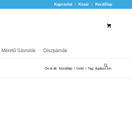
Kapcsolat
Kosár
Kezdőlap
 Méretű Sávrolók
Díszpárnák
Ön itt áll:
Kezdőlap
/
Üzlet
/
Tag: duplázó sín