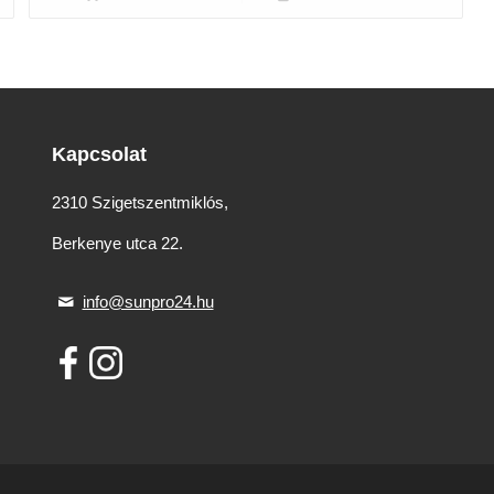
990 Ft.
870 Ft.
Kapcsolat
2310 Szigetszentmiklós,
Berkenye utca 22.
info@sunpro24.hu