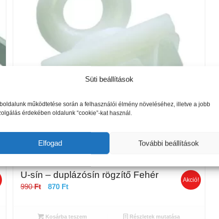
Süti beállítások
oldalunk működtetése során a felhasználói élmény növeléséhez, illetve a jobb
zolgálás érdekében oldalunk “cookie”-kat használ.
Elfogad
További beállítások
U-sín – duplázósín rögzítő Fehér
!
Akció!
Original
Current
990
Ft
870
Ft
price
price
was:
is:
Kosárba teszem
Részletek mutatása