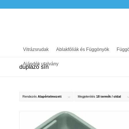
Vitrázsrudak
Ablakfóliák és Függönyök
Függö
Ajándék utalvány
duplázó sín
Rendezés
Alapértelmezett
Megjelenítés
18 termék / oldal