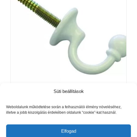
Süti beállítások
Dísz akasztó modell Barokk Fehér 3cm
1 700
Ft
Weboldalunk működtetése során a felhasználói élmény növeléséhez,
illetve a jobb kiszolgálás érdekében oldalunk “cookie”-kat használ.
Kosárba teszem
Részletek mutatása
Elfogad