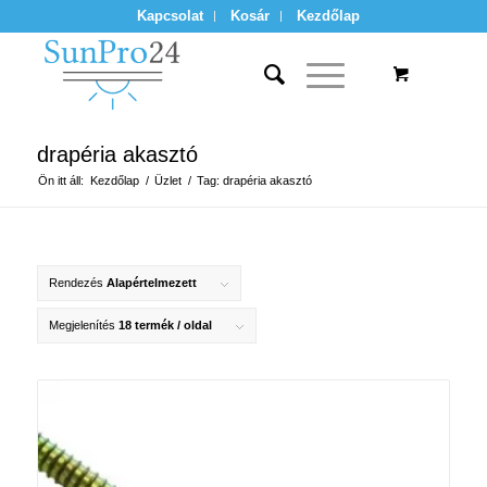
Kapcsolat
Kosár
Kezdőlap
drapéria akasztó
Ön itt áll:
Kezdőlap
/
Üzlet
/
Tag: drapéria akasztó
Rendezés
Alapértelmezett
Megjelenítés
18 termék / oldal