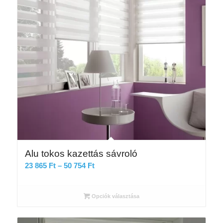
Alu tokos kazettás sávroló
Ártartomány:
23 865
Ft
–
50 754
Ft
23
865 Ft
Opciók választása
-
50