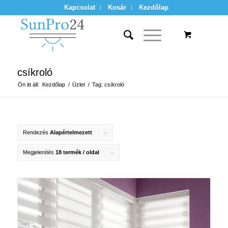
Kapcsolat
Kosár
Kezdőlap
csíkroló
Ön itt áll:
Kezdőlap
/
Üzlet
/
Tag: csíkroló
Rendezés
Alapértelmezett
Megjelenítés
18 termék / oldal