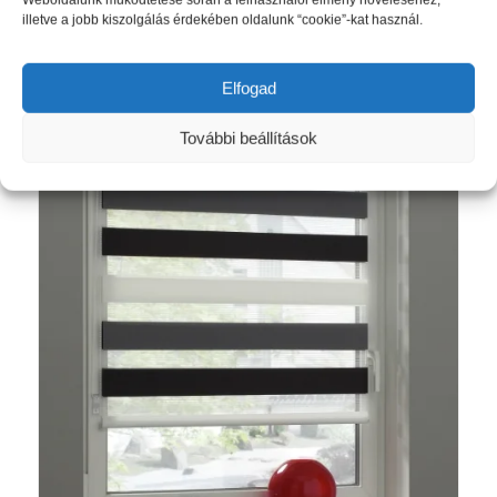
Weboldalunk működtetése során a felhasználói élmény növeléséhez,
6
illetve a jobb kiszolgálás érdekében oldalunk “cookie”-kat használ.
675 Ft
Opciók választása
-
Elfogad
12
685 Ft
További beállítások