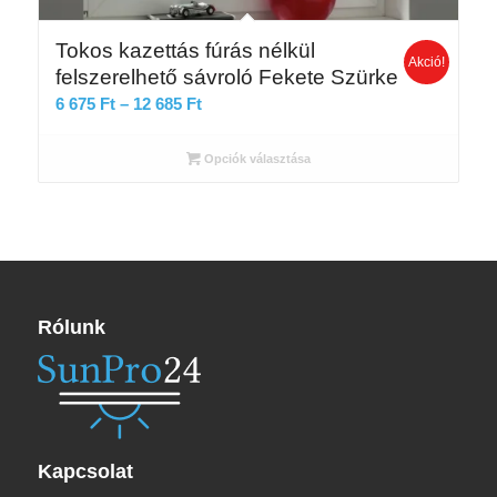
Tokos kazettás fúrás nélkül
Akció!
felszerelhető sávroló Fekete Szürke
Ártartomány:
6 675
Ft
–
12 685
Ft
6
675 Ft
Opciók választása
-
12
685 Ft
Rólunk
Kapcsolat