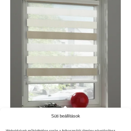
754 Ft
Tokos kazettás fúrás nélkül
Süti beállítások
Akció!
felszerelhető sávroló Barna Bézs
Ártartomány:
6 675
Ft
–
12 685
Ft