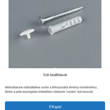
Süti beállítások
Slim Line sín csavar takaró kupak fehér
+ 4x45mm csavar, tiplivel
140
Ft
Weboldalunk működtetése során a felhasználói élmény növeléséhez,
illetve a jobb kiszolgálás érdekében oldalunk “cookie”-kat használ.
Kosárba teszem
Részletek mutatása
Elfogad