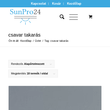
Kapcsolat
Kosár
Kezdőlap
csavar takarás
Ön itt áll:
Kezdőlap
/
Üzlet
/
Tag: csavar takarás
Rendezés
Alapértelmezett
Megjelenítés
18 termék / oldal