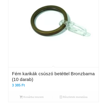
Fém karikák csúszó betéttel Bronzbarna
(10 darab)
3 385
Ft
Kosárba teszem
Részletek mutatása