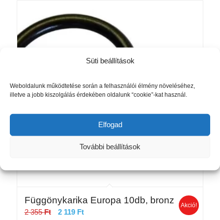
Süti beállítások
Weboldalunk működtetése során a felhasználói élmény növeléséhez,
illetve a jobb kiszolgálás érdekében oldalunk “cookie”-kat használ.
Elfogad
További beállítások
Függönykarika Europa 10db, bronz
Akció!
Original
Current
2 355
Ft
2 119
Ft