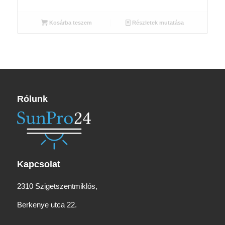
price
price
was:
is:
Kosárba teszem
Részletek mutatása
2
2
355 Ft.
119 Ft.
Rólunk
Kapcsolat
2310 Szigetszentmiklós,
Berkenye utca 22.