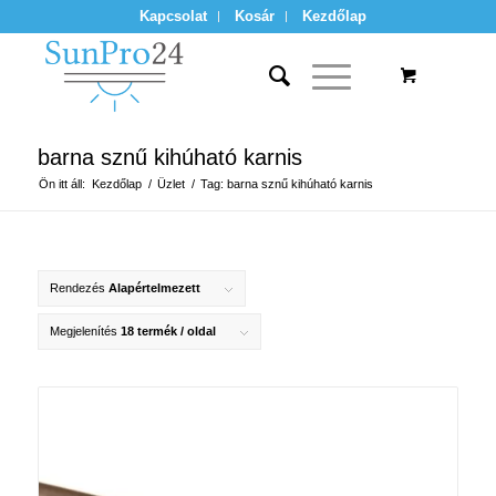
Kapcsolat
Kosár
Kezdőlap
barna sznű kihúható karnis
Ön itt áll:
Kezdőlap
/
Üzlet
/
Tag: barna sznű kihúható karnis
Rendezés
Alapértelmezett
Megjelenítés
18 termék / oldal