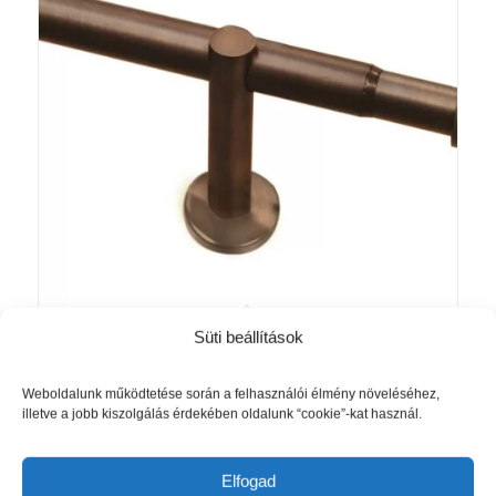
Süti beállítások
Teleszkópos karnis Ø 22/25 mm
Akció!
Henger Véggel Bronz Színű
Ártartomány:
9 125
Ft
–
13 665
Ft
Weboldalunk működtetése során a felhasználói élmény növeléséhez,
illetve a jobb kiszolgálás érdekében oldalunk “cookie”-kat használ.
9
125 Ft
Opciók választása
-
Elfogad