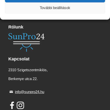
13
665 Ft
További beállítások
Rólunk
Kapcsolat
2310 Szigetszentmiklós,
Berkenye utca 22.
info@sunpro24.hu