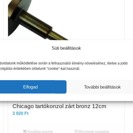
Süti beállítások
oldalunk működtetése során a felhasználói élmény növeléséhez, illetve a jobb
zolgálás érdekében oldalunk “cookie”-kat használ.
Elfogad
További beállítások
Chicago tartókonzol zárt bronz 12cm
3 920
Ft
Kosárba teszem
Részletek mutatása