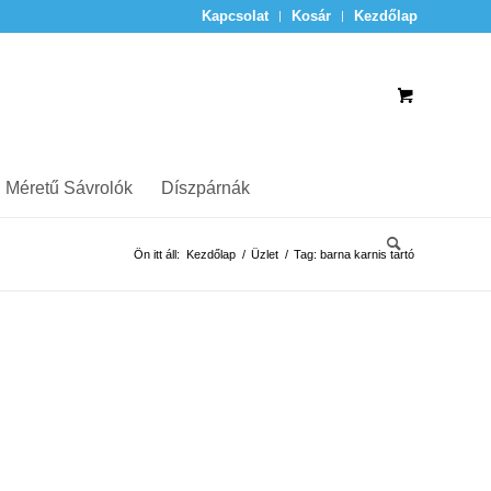
Kapcsolat
Kosár
Kezdőlap
 Méretű Sávrolók
Díszpárnák
Ön itt áll:
Kezdőlap
/
Üzlet
/
Tag: barna karnis tartó