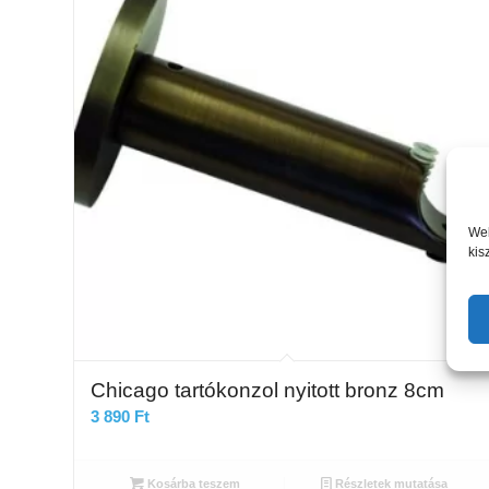
Web
kis
Chicago tartókonzol nyitott bronz 8cm
3 890
Ft
Kosárba teszem
Részletek mutatása