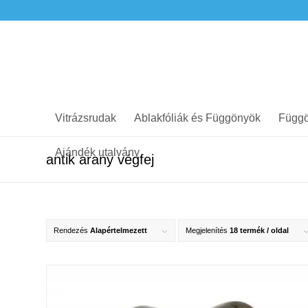
Vitrázsrudak
Ablakfóliák és Függönyök
Függö
Ajándék utalvány
antik arany végfej
Rendezés
Alapértelmezett
Megjelenítés
18 termék / oldal