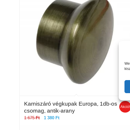
Web
kis
Karniszáró végkupak Europa, 1db-os
Akció
csomag, antik-arany
Original
Current
1 675
Ft
1 380
Ft
price
price