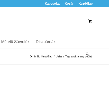
Kapcsolat
Kosár
Kezdőlap
 Méretű Sávrolók
Díszpárnák
Ön itt áll:
Kezdőlap
/
Üzlet
/
Tag: antik arany végfej