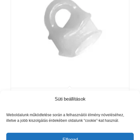
Csúszka alumínium függönysínhez
Süti beállítások
fehér (Előlapos, Basic és Madeira
sínekhez) – 100 darab
Weboldalunk működtetése során a felhasználói élmény növeléséhez,
1 760
Ft
illetve a jobb kiszolgálás érdekében oldalunk “cookie”-kat használ.
Kosárba teszem
Részletek mutatása
Elfogad