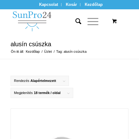
Kapcsolat
Kosár
Kezdőlap
alusín csúszka
Ön itt áll:
Kezdőlap
/
Üzlet
/
Tag: alusín csúszka
Rendezés
Alapértelmezett
Megjelenítés
18 termék / oldal