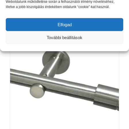
Ártartomány:
7 525
Ft
–
11 570
Ft
Weboldalunk működtetése során a felhasználói élmény növeléséhez,
illetve a jobb kiszolgálás érdekében oldalunk “cookie”-kat használ.
7
525 Ft
Opciók választása
-
Elfogad
11
570 Ft
További beállítások