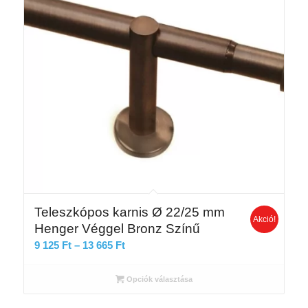
Teleszkópos karnis Ø 22/25 mm
Akció!
Henger Véggel Bronz Színű
Ártartomány:
9 125
Ft
–
13 665
Ft
9
125 Ft
Opciók választása
-