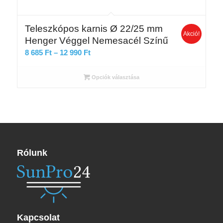
Teleszkópos karnis Ø 22/25 mm
Akció!
Henger Véggel Nemesacél Színű
Ártartomány:
8 685
Ft
–
12 990
Ft
8
685 Ft
Opciók választása
-
12
990 Ft
Rólunk
Kapcsolat