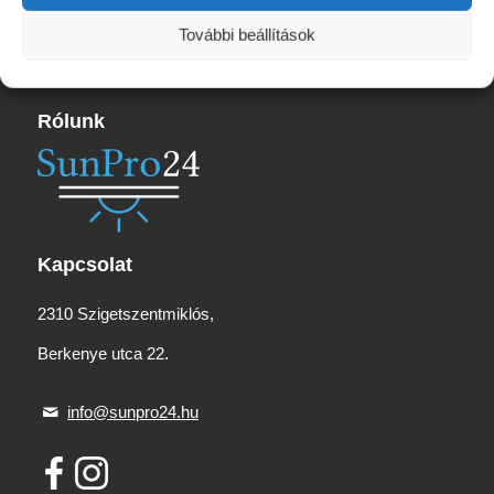
13
665 Ft
További beállítások
Rólunk
Kapcsolat
2310 Szigetszentmiklós,
Berkenye utca 22.
info@sunpro24.hu