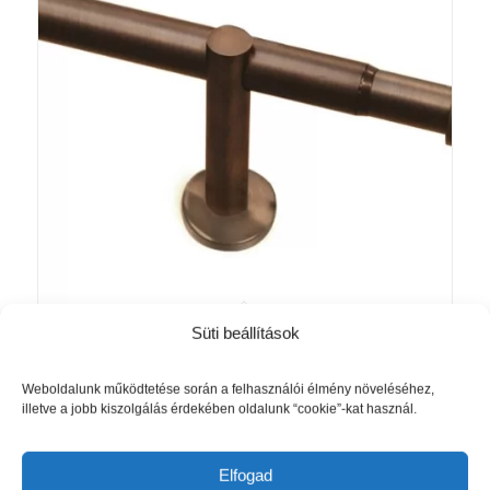
Süti beállítások
Teleszkópos karnis Ø 22/25 mm
Akció!
Henger Véggel Bronz Színű
Ártartomány:
9 125
Ft
–
13 665
Ft
Weboldalunk működtetése során a felhasználói élmény növeléséhez,
illetve a jobb kiszolgálás érdekében oldalunk “cookie”-kat használ.
9
125 Ft
Opciók választása
-
Elfogad