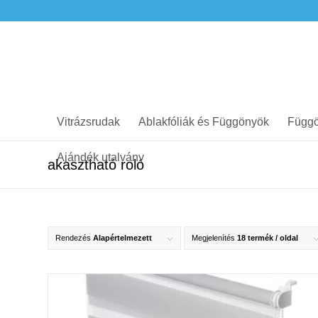
Vitrázsrudak
Ablakfóliák és Függönyök
Függö
Ajándék utalvány
akasztható roló
Rendezés
Alapértelmezett
Megjelenítés
18 termék / oldal