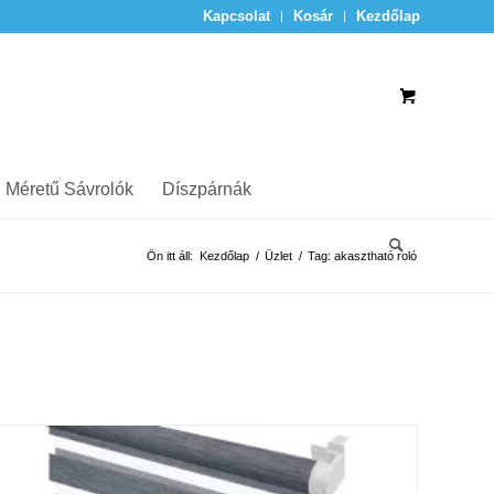
Kapcsolat
Kosár
Kezdőlap
 Méretű Sávrolók
Díszpárnák
Ön itt áll:
Kezdőlap
/
Üzlet
/
Tag: akasztható roló