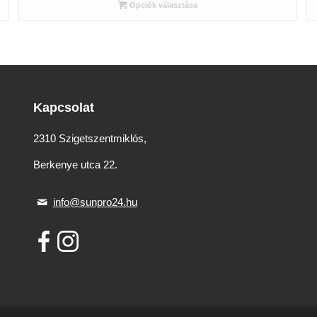
823 Ft
Opciók választása
-
17
462 Ft
Kapcsolat
2310 Szigetszentmiklós,
Berkenye utca 22.
info@sunpro24.hu