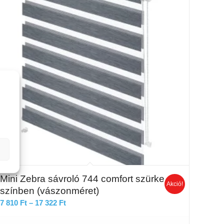
Mini Zebra sávroló 744 comfort szürke
Akció!
színben (vászonméret)
Ártartomány:
7 810
Ft
–
17 322
Ft
7