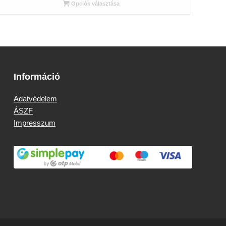
810 Ft
Opciók választása
-
17
322 Ft
Információ
Adatvédelem
ÁSZF
Impresszum