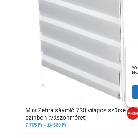
Web
kis
Mini Zebra sávroló 730 világos szürke
Akció
színben (vászonméret)
Ártartomány:
7 705
Ft
–
16 560
Ft
7