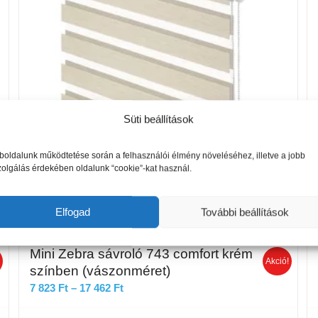
Süti beállítások
oldalunk működtetése során a felhasználói élmény növeléséhez, illetve a jobb
zolgálás érdekében oldalunk “cookie”-kat használ.
Elfogad
További beállítások
Mini Zebra sávroló 743 comfort krém
!
Akció!
színben (vászonméret)
Ártartomány:
7 823
Ft
–
17 462
Ft
7