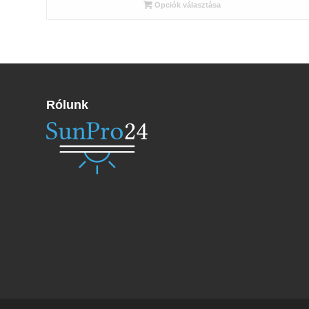
705 Ft
Opciók választása
-
16
560 Ft
Rólunk