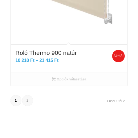
Roló Thermo 900 natúr
Akció!
Ártartomány:
10 210
Ft
–
21 415
Ft
10
210 Ft
Opciók választása
-
21
415 Ft
1
2
Oldal 1 tól 2