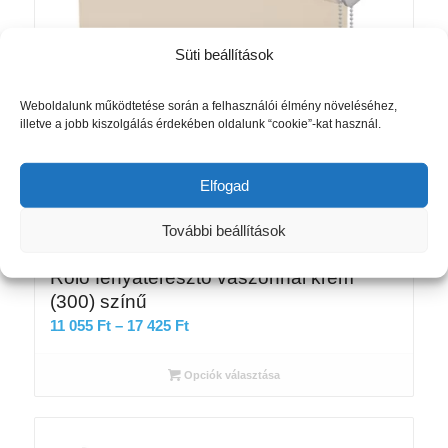
Süti beállítások
Weboldalunk működtetése során a felhasználói élmény növeléséhez,
illetve a jobb kiszolgálás érdekében oldalunk “cookie”-kat használ.
Elfogad
További beállítások
Roló fényáteresztő vászonnal krém
(300) színű
Ártartomány:
11 055
Ft
–
17 425
Ft
11
055 Ft
Opciók választása
-
17
425 Ft