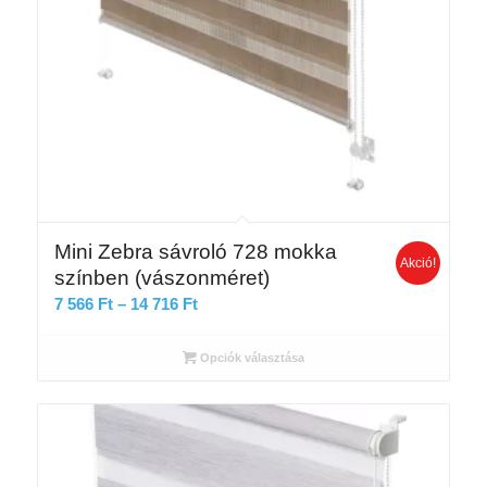
Mini Zebra sávroló 728 mokka
Akció!
színben (vászonméret)
Ártartomány:
7 566
Ft
–
14 716
Ft
7
566 Ft
Opciók választása
-
14
716 Ft