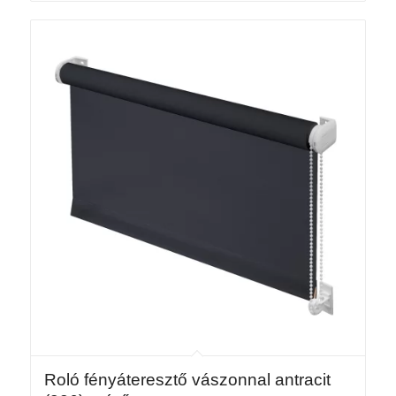
-
20
186 Ft
Roló fényáteresztő vászonnal antracit