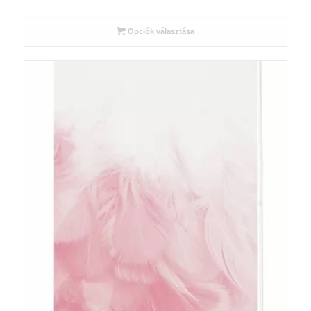
12
040 Ft
Opciók választása
-
19
730 Ft