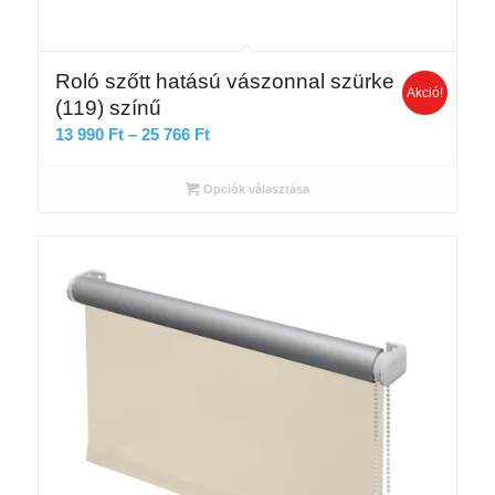
Roló szőtt hatású vászonnal szürke
Akció!
(119) színű
Ártartomány:
13 990
Ft
–
25 766
Ft
13
990 Ft
Opciók választása
-
25
766 Ft