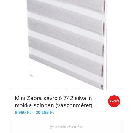
Mini Zebra sávroló 742 silvalin
Akció!
mokka színben (vászonméret)
Ártartomány:
8 980
Ft
–
20 186
Ft
8
980 Ft
Opciók választása