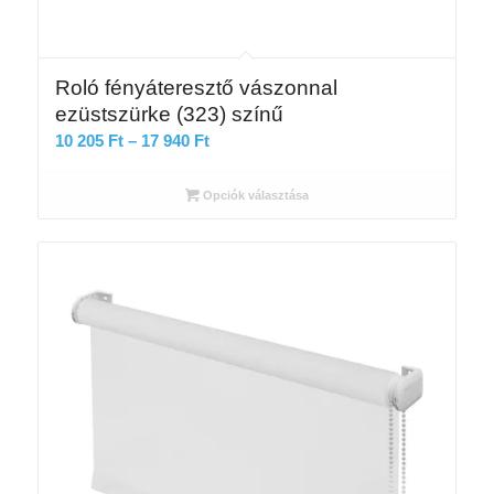
Roló fényáteresztő vászonnal
ezüstszürke (323) színű
Ártartomány:
10 205
Ft
–
17 940
Ft
10
205 Ft
Opciók választása
-
17
940 Ft