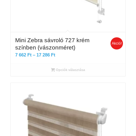
Mini Zebra sávroló 727 krém
Akció!
színben (vászonméret)
Ártartomány:
7 662
Ft
–
17 286
Ft
7
662 Ft
Opciók választása
-
17
286 Ft