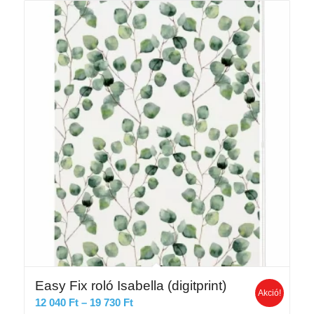
29
380 Ft
Easy Fix roló Isabella (digitprint)
Akció!
Ártartomány:
12 040
Ft
–
19 730
Ft