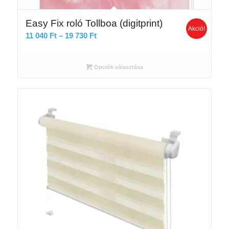
Easy Fix roló Tollboa (digitprint)
Akció!
Ártartomány:
11 040
Ft
–
19 730
Ft
11
040 Ft
Opciók választása
-
19
730 Ft