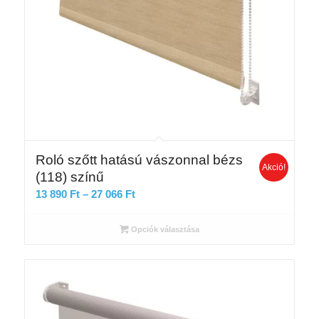
Roló szőtt hatású vászonnal bézs
Akció!
(118) színű
Ártartomány:
13 890
Ft
–
27 066
Ft
13
890 Ft
Opciók választása
-
27
066 Ft