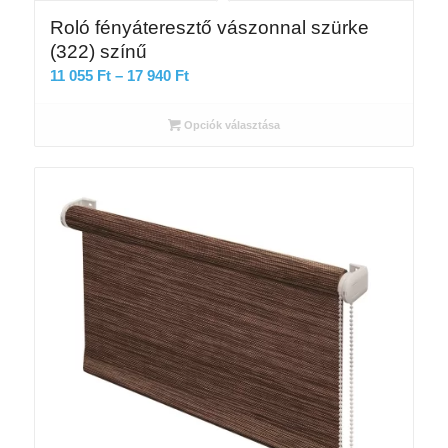
Roló fényáteresztő vászonnal szürke
(322) színű
Ártartomány:
11 055
Ft
–
17 940
Ft
11
055 Ft
Opciók választása
-
17
940 Ft