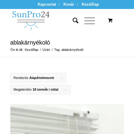
Kapcsolat
Kosár
Kezdőlap
ablakárnyékoló
Ön itt áll:
Kezdőlap
/
Üzlet
/
Tag: ablakárnyékoló
Rendezés
Alapértelmezett
Megjelenítés
18 termék / oldal