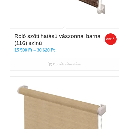
Roló szőtt hatású vászonnal barna
Akció!
(116) színű
Ártartomány:
15 590
Ft
–
30 620
Ft
15
590 Ft
Opciók választása
-
30
620 Ft