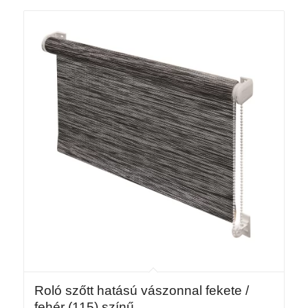
25
665 Ft
Roló szőtt hatású vászonnal fekete /
fehér (115) színű