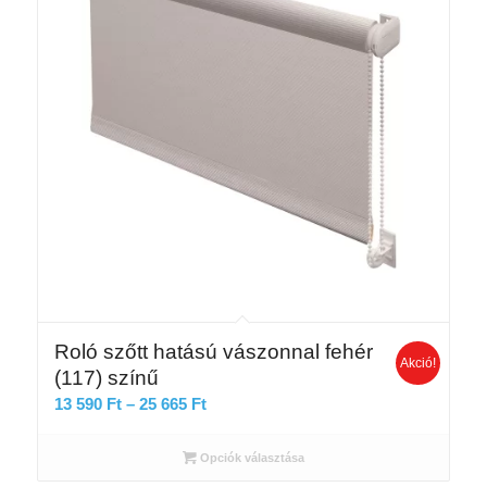
Roló szőtt hatású vászonnal fehér
Akció!
(117) színű
Ártartomány:
13 590
Ft
–
25 665
Ft
13
590 Ft
Opciók választása
-