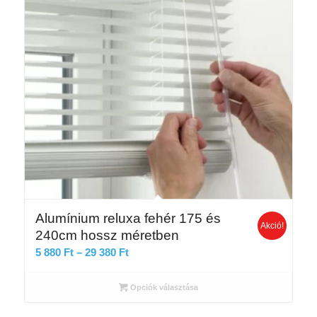
Alumínium reluxa fehér 175 és
Akció!
240cm hossz méretben
Ártartomány:
5 880
Ft
–
29 380
Ft
5
880 Ft
Opciók választása
-