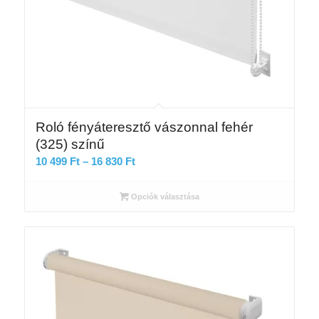
Roló fényáteresztő vászonnal fehér
(325) színű
Ártartomány:
10 499
Ft
–
16 830
Ft
10
499 Ft
Opciók választása
-
16
830 Ft