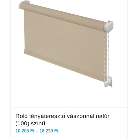
Roló fényáteresztő vászonnal natúr
(100) színű
Ártartomány:
10 205
Ft
–
16 230
Ft
10