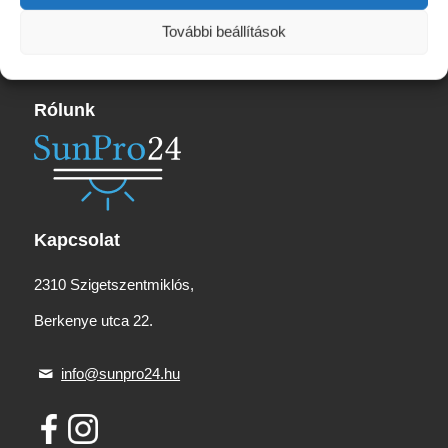
240 Ft.
950 Ft.
További beállítások
Rólunk
Kapcsolat
2310 Szigetszentmiklós,
Berkenye utca 22.
info@sunpro24.hu