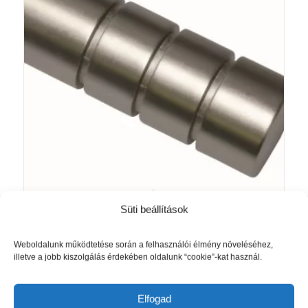
Süti beállítások
Karnis végfej Europa Andra, 1db-os,
Akció!
ezüst-szatén
Original
Current
2 240
Ft
1 950
Ft
Weboldalunk működtetése során a felhasználói élmény növeléséhez,
illetve a jobb kiszolgálás érdekében oldalunk “cookie”-kat használ.
price
price
was:
is:
Kosárba teszem
Részletek mutatása
2
1
Elfogad