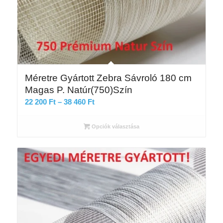
Méretre Gyártott Zebra Sávroló 180 cm
Magas P. Natúr(750)Szín
Ártartomány:
22 200
Ft
–
38 460
Ft
22
200 Ft
Opciók választása
-
38
460 Ft