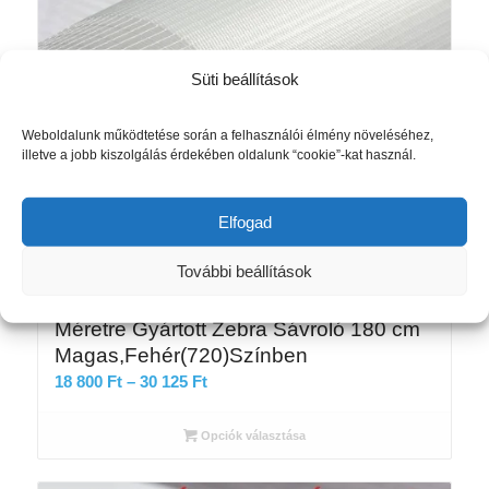
Süti beállítások
Weboldalunk működtetése során a felhasználói élmény növeléséhez,
illetve a jobb kiszolgálás érdekében oldalunk “cookie”-kat használ.
Elfogad
További beállítások
Méretre Gyártott Zebra Sávroló 180 cm
Magas,Fehér(720)Színben
Ártartomány:
18 800
Ft
–
30 125
Ft
18
800 Ft
Opciók választása
-
30