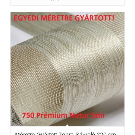
-
231
795 Ft
Méretre Gyártott Zebra Sávroló 220 cm