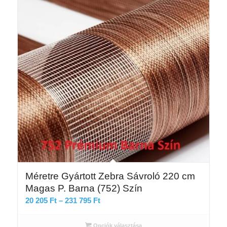
Méretre Gyártott Zebra Sávroló 220 cm
Magas P. Barna (752) Szín
Ártartomány:
20 205
Ft
–
231 795
Ft
20
205 Ft
Opciók választása