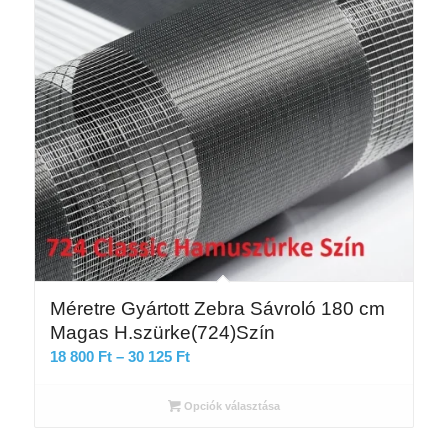
Méretre Gyártott Zebra Sávroló 180 cm
Magas H.szürke(724)Szín
Ártartomány:
18 800
Ft
–
30 125
Ft
18
800 Ft
Opciók választása
-