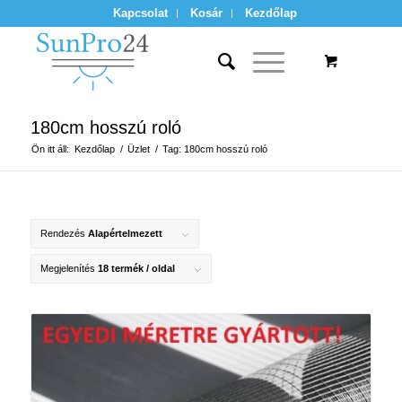
Kapcsolat
Kosár
Kezdőlap
180cm hosszú roló
Ön itt áll:
Kezdőlap
/
Üzlet
/
Tag: 180cm hosszú roló
Rendezés
Alapértelmezett
Megjelenítés
18 termék / oldal