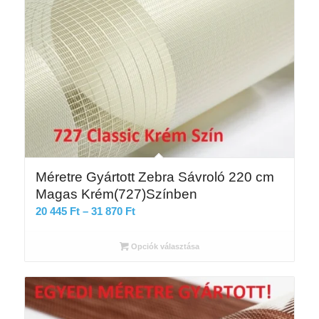
Méretre Gyártott Zebra Sávroló 220 cm
Magas Krém(727)Színben
Ártartomány:
20 445
Ft
–
31 870
Ft
20
445 Ft
Opciók választása
-
31
870 Ft