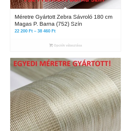
Méretre Gyártott Zebra Sávroló 180 cm
Magas P. Barna (752) Szín
Ártartomány:
22 200
Ft
–
38 460
Ft
22
200 Ft
Opciók választása
-
38
460 Ft