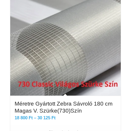
Méretre Gyártott Zebra Sávroló 180 cm
Magas V. Szürke(730)Szín
Ártartomány:
18 800
Ft
–
30 125
Ft
18