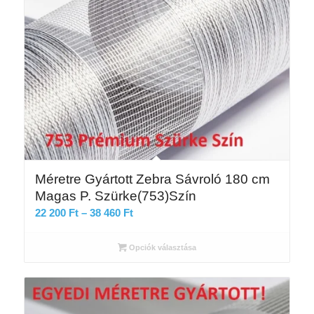
Méretre Gyártott Zebra Sávroló 180 cm
Magas P. Szürke(753)Szín
Ártartomány:
22 200
Ft
–
38 460
Ft
22
200 Ft
Opciók választása
-
38
460 Ft