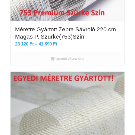
Méretre Gyártott Zebra Sávroló 220 cm
Magas P. Szürke(753)Szín
Ártartomány:
23 120
Ft
–
41 890
Ft
23
120 Ft
Opciók választása
-
41
890 Ft