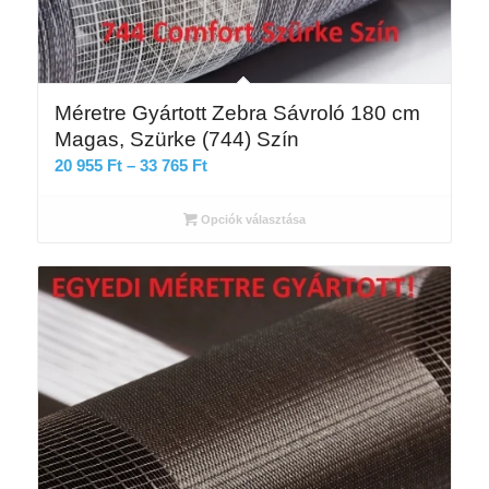
Méretre Gyártott Zebra Sávroló 180 cm
Magas, Szürke (744) Szín
Ártartomány:
20 955
Ft
–
33 765
Ft
20
955 Ft
Opciók választása
-
33
765 Ft