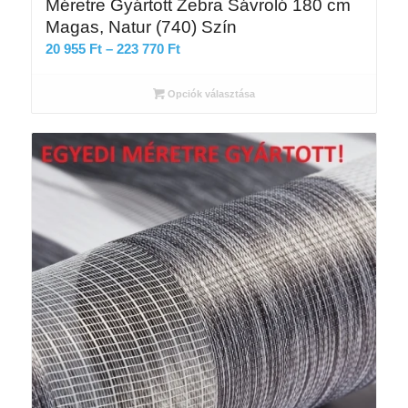
Méretre Gyártott Zebra Sávroló 180 cm
Magas, Natur (740) Szín
Ártartomány:
20 955
Ft
–
223 770
Ft
20
955 Ft
Opciók választása
-
223
770 Ft