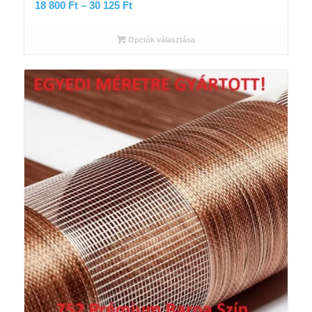
Ártartomány:
18 800
Ft
–
30 125
Ft
18
800 Ft
Opciók választása
-
30
125 Ft