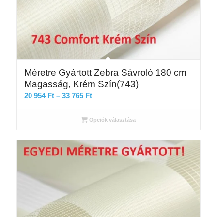
Méretre Gyártott Zebra Sávroló 180 cm
Magasság, Krém Szín(743)
Ártartomány:
20 954
Ft
–
33 765
Ft
20
954 Ft
Opciók választása
-
33
765 Ft