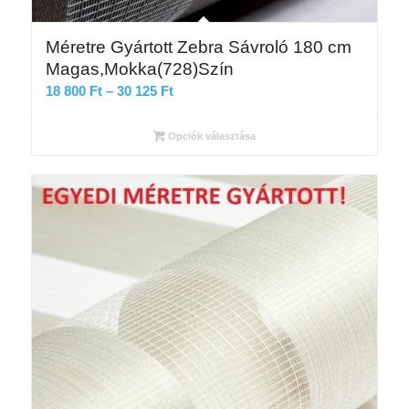
Méretre Gyártott Zebra Sávroló 180 cm
Magas,Mokka(728)Szín
Ártartomány:
18 800
Ft
–
30 125
Ft
18
800 Ft
Opciók választása
-
30
125 Ft