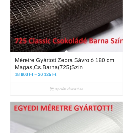
Méretre Gyártott Zebra Sávroló 180 cm
Magas,Cs.Barna(725)Szín
Ártartomány:
18 800
Ft
–
30 125
Ft
18
800 Ft
Opciók választása
-
30
125 Ft