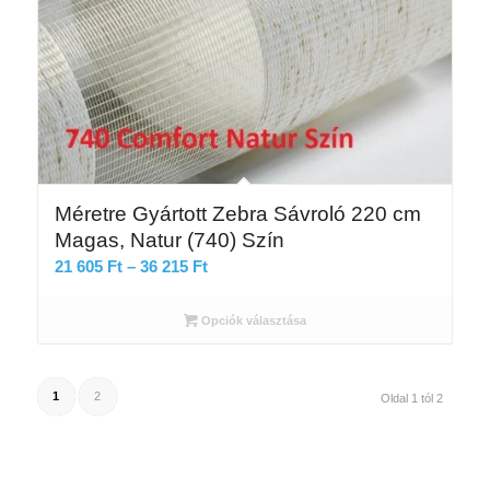
Méretre Gyártott Zebra Sávroló 220 cm
Magas, Natur (740) Szín
Ártartomány:
21 605
Ft
–
36 215
Ft
21
605 Ft
Opciók választása
-
36
215 Ft
1
2
Oldal 1 tól 2