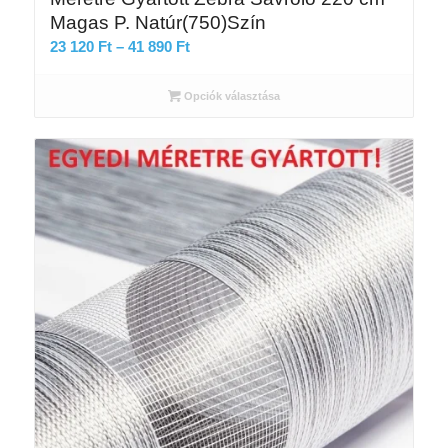
Magas P. Natúr(750)Szín
Ártartomány:
23 120
Ft
–
41 890
Ft
23
120 Ft
Opciók választása
-
41
890 Ft